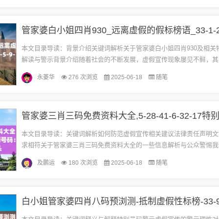
本文目录导读：背景介绍关键词解析关于管家婆白小姐四肖930及相关
解读与警示背景介绍随着社会的不断发展，虚假宣传现象屡见不鲜，其
预测、号码解读等更是层出不穷，有关“管家婆白小姐四肖930”及一系列特
永菱华
276 次浏览
2025-06-18
随笔
本文目录导读：关键词解析如何防范虚假宣传相关建议法律责任声明文
求相符关于管家婆三肖三码免费资料大全的一些信息解析与公众警惕我
点，管家婆三肖三码免费资料大全”这样的关键词，大多数与彩票、赌博有
及鹏运
180 次浏览
2025-06-18
随笔