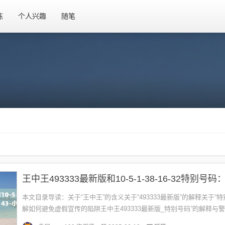
炼
个人兴趣
随笔
本文目录导读：关于“王中王”的含义关于“493333最新版”的解释关于“特
解如何避免虚假宣传的陷阱王中王493333最新版_特别号码”的解释与
尊敬的读者朋友们：今天我们要讨论的是一个特殊的关键...