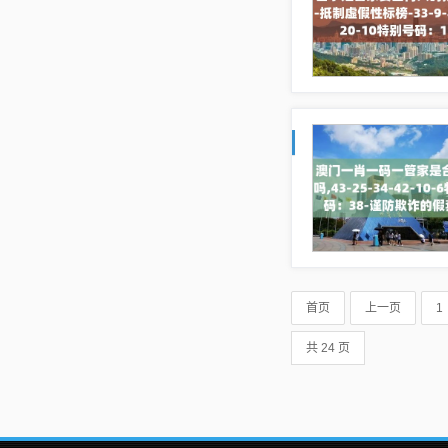
首页
上一页
1
共 24 页