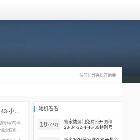
请前往分类设置摘要
随机看看
王中王493333最新版和10-5-1-38-16-32特别号码：43-小心迷惑包装危害
管家婆澳门免费公开图和
别号码”的理
18
06月
/
23-34-22-4-46-35特别号
警惕虚假宣传
码：44,杜绝虚假的假营销
幻
新奥2025管家婆今晚开奖资