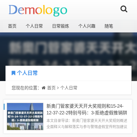
首页
个人日常
日常锻炼
个人兴趣
随笔
个人日常
您现在的位置：
首页
个人日常
新奥门管家婆天天开大奖规则和15-24-
12-37-22-2特别号码：3-拒绝虚假推销阱
本文目录导读：新奥门管家婆天天开大奖规则概述
全面释义与解释落实与参与警惕虚假宣传附加建议
新奥门管家婆天天开大奖规则”等相关内容的全面释