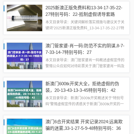
义、解释与落实，以及警惕虚假宣传的提醒新奥门
2025新澳正版免费料和13-34-17-35-22-
管家婆天天开大奖规则概述新奥门管家婆天...
27特别号码：22-抵制虚假诱导套路
本文目录导读：关键词解析落实措施与建议关于关
键词“2025新澳正版免费料_13-34-17-35-22-27特
别号码：22”的解释与警惕虚假宣传关键词解析1、
2025新澳正版：这通常指的是某种彩票或赌博游戏
澳门管家婆-肖一码:防范不实的阴谋,8-7-
的某种新版...
7-33-14-7特别号码：27
本文目录导读：澳门管家婆肖一码概述虚假宣传的
警惕公众应如何对待彩票关于澳门管家婆肖一码及
特别号码的解析与公众警惕澳门管家婆肖一码概述
澳门管家婆肖一码是一种彩票预测方法，涉及到彩
新澳门600tk开奖大全，拒绝虚假的伪
票号码的推测和预测，在彩票领域，由于开奖...
装，20-13-43-13-3-45特别号码：42
本文目录导读：新澳门600tk开奖概述关于“特别号
码”警惕虚假宣传的诱惑关于新澳门600tk开奖的一
些信息解读与公众警惕虚假宣传的提醒尊敬的读者
们：大家好！我们将围绕关键词“新澳门600tk开奖
澳门6合开奖结果 开奖记录2024:远离欺
大全”、“特别号码”等...
骗的迷雾,33-1-27-5-9-48特别号码：36