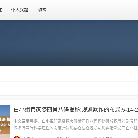
炼
个人兴趣
随笔
本文目录导读：白小姐管家婆概念解析四肖八码揭秘真相探寻特别号码
惕虚假宣传科学理性的态度对待彩票合法合规参与彩票活动关于白小姐
八码揭秘的一些真相与公众警惕网络上出现了关于“白小姐管家婆四肖八码揭