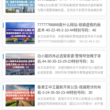
29
今晚9点30新澳门开奖结果预测”等相关内容的解释
与警示需要明确的是，任何关于彩票开奖结果的预
测都是没有科学依据的，彩票的开奖结果是完全随
机的，每一期的开奖都是独立的，不受之前或之后
77777788888是什么网站-规避虚假的画
的开奖结果影响，对于“今晚9点30新...
皮术-40-22-49-2-10-44特别号码：46
本文目录导读：关键词解析警惕虚假宣传关于关键
词“77777788888是什么网站”、“40-22-49-2-10-
44特别号码：46”以及“标题追加词”的释义、解释与
落实，并提醒公众警惕虚假宣传。关键词解析1、
白小姐四肖必选管家婆:警惕夸张幌子背
“77...
后,44-30-35-15-29-23特别号码：31
本文目录导读：关键词解析关于关键词“白小姐四肖
必选管家婆，特别号码”的解释与警惕虚假宣传关键
词解析1、白小姐：此名词可能是一种称呼，常见
于彩票预测、占卜等领域的网络语境，在此关键词
香港王中王最新开奖公告-规避欺诈的布
中，“白小姐”可能代表某种预测方法或...
局-3-24-35-30-23-48特别号码：30
本文目录导读：香港王中王开奖公告概述公众警惕
虚假宣传其他相关信息（超过1970字部分）关于香
港王中王最新开奖公告的一些信息和公众警惕虚假