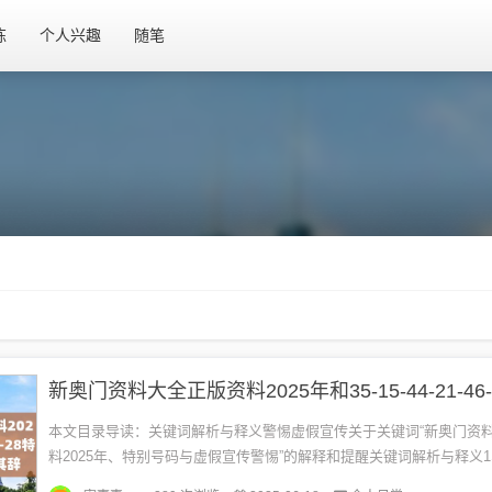
炼
个人兴趣
随笔
本文目录导读：关键词解析与释义警惕虚假宣传关于关键词“新奥门资
料2025年、特别号码与虚假宣传警惕”的解释和提醒关键词解析与释义
料大全正版资料：此关键词涉及的是关于澳门（注意是澳门而非新澳门）.