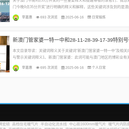
关于澳门今晚9点35分开奖的一些重要释义和提醒尊敬的读者们：我想
门今晚9点35分开奖”进行明确的释义和解释，这些关键词涉及到的是
戏的开奖时间，在澳门，彩票开奖是一种常见的娱乐方式，许多人会购买.
宰嘉惠
693 次浏览
2025-06-16
日常锻炼
本文目录导读：关键词释义关于关键词“新澳门管家婆一特一中”及相关
与警示关键词释义1、新澳门管家婆：此词可能与澳门地区的博彩业有关
一词常用来描述在某种特定领域或系统中，具备专业知识或技能，能够提供
宰嘉惠
695 次浏览
2025-06-16
个人日常
牌宏硕
高档住宅暖气片
半自动化流水线
中心距1600mm暖气片
暖气片内防