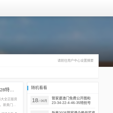
请前往用户中心设置摘要
随机看看
新奥门资料大全正版资料2025年和35-15-44-21-46-28特别号码：7-小心夸大其辞
管家婆澳门免费公开图和
料大全正版资
18
06月
/
23-34-22-4-46-35特别号
1、新奥门资
码：44,杜绝虚假的假营销
..
幻
新奥2025管家婆今晚开奖资