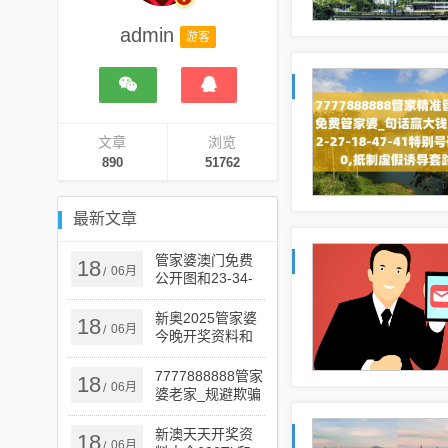
admin
游客
文章
浏览
890
51762
最新文章
管家婆澳门免费
18
06月
/
公开图和23-34-
22-4-46-35特别
号码：44,杜绝虚
新奥2025管家婆
18
06月
/
假的假营销幻
今晚开奖资料和
32-20-15-23-49-
11特别号码：3,
7777888888管家
18
06月
/
留心误导的假宣
婆老家_规避欺骗
传单
广告危害_37-9-
46-24-13-21特别
新澳天天开奖资
18
06月
/
号码：42