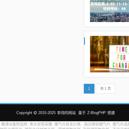
1
共 1 页
Copyright
2015-2025
李闯的网站
基于
Z-BlogPHP
搭建
暖通设备制造商
衡水宏硕采暖
暖气片批发价格
高压铸铝暖气片
暖气片品