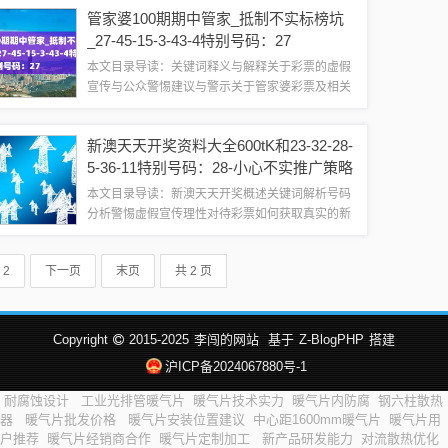
特”、“今晚9点30分”、“彩票”、“特别号码”等，关于
管家婆100期期中管家_抵制不实标榜坑
这些词汇的实际含义和背景...
_27-45-15-3-43-4特别号码：27
本文目录导读：关键词释义与解释关于彩票的虚假
宣传与公众警惕建议与警示关于管家婆彩票及相关
数字的特殊解读与公众警惕虚假宣传尊敬的读者
们：大家好！针对您提供的关键词“管家婆100期期
新澳天天开奖资料大全600tK和23-32-28-
中管家-{标题追加词}-27-45-1...
5-36-11特别号码：28-小心不实推广策略
本文目录导读：新澳天天开奖概述关键词解析号码
分析警惕虚假宣传理性对待彩票如何获取真实的新
澳天天开奖资料附加建议关于新澳天天开奖资料大
全的一些重要信息解读与提醒新澳天天开奖概述新
2
下一页
末页
共 2 页
澳天天开奖是一种彩票游戏，其运作基于特定...
Copyright
2015-2025
李闯的网站
基于
Z-BlogPHP
搭建
沪ICP备2024067880号-1
耐腐蚀设计
工业光排管暖气片
暖气片技术实力
暖气片内防腐
钢六柱散热
器
暖气片批发价格
暖气片安装位置建议
中心距1600mm暖气片
暖气片用
户推荐
暖气片经销商合作
暖气片定制加工
新产品研发能力
对流散热优化