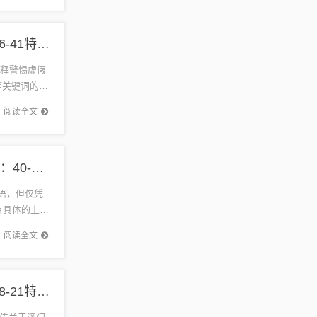
新天天彩免费资料大全,严防消费陷阱,46-14-30-2-26-41特别号码：18
解释警惕虚假
等关键词的释
...
阅读全文
2025管家婆三期开一期和41-3-2-37-15-49特别号码：40-谨防欺诈的假包装锁
术语，但仅凭
有具体的上下
阅读全文
澳门一肖一码一管家-规避虚假承诺陷阱-6-1-20-2-28-21特别号码：32