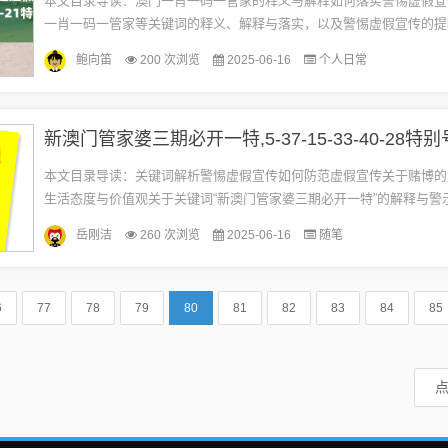
本文目录导读：澳门一肖一码一管家的释义与解释如何落实警惕虚假宣
一肖一码一管家等关键词的释义、解释与落实，以及警惕虚假宣传的提
一码一管家的释义与解释澳门作为一个独特的地区，其文化、历史和社
鲍向笛
200 次浏览
2025-06-16
个人日常
予...
本文目录导读：关键词解析警惕虚假宣传如何防范虚假宣传关于赌博的
生活态度与价值观关于关键词“新澳门管家婆三期必开一特”的解释与警
析我们要明确一点，关键词“新澳门管家婆三期必开一特”很可能与赌博有关
岳刚洁
260 次浏览
2025-06-16
随笔
6
77
78
79
80
81
82
83
84
85