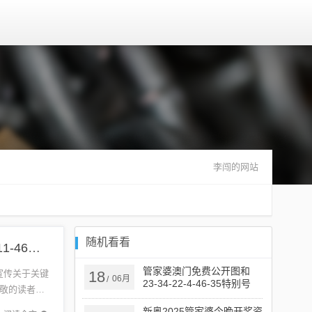
李闯的网站
随机看看
新澳2025免费原料-规避虚假包装危害-47-16-11-7-11-46特别号码：21
管家婆澳门免费公开图和
假宣传关于关键
18
06月
/
23-34-22-4-46-35特别号
尊敬的读者
码：44,杜绝虚假的假营销
幻
新奥2025管家婆今晚开奖资