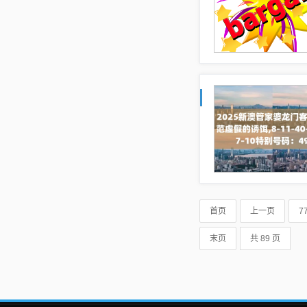
首页
上一页
7
末页
共 89 页