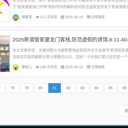
本文目录导读：关于“管家婆新澳门开特”的基本释义关于彩票和虚假宣
于“管家婆新澳门开特”特别号码的解析如何防范虚假宣传关于管家婆新
相关特别号码的解析与警示尊敬的读者朋友们：大家好！我们将聚焦于一
错紫雪
221 次浏览
2025-06-16
日常锻炼
本文目录导读：关键词释义与解释警惕虚假宣传关于关键词“新澳管家婆
及相关内容的解释与警示尊敬的公众，您好！今天我们要讨论的是一个
主题，涉及到关键词“新澳管家婆龙门客栈”，在此，我们需要全面释义、解
第新儿
198 次浏览
2025-06-16
日常锻炼
7
78
79
80
81
82
83
84
85
86