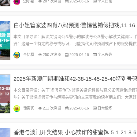
边小霜
207 次浏览
2025-06-16
个人日常
本文目录导读：解读关键词公众警示的解读与公众警示解读关键词1、
婆：这是一个特定的称号或标识，可能指代某种预测或占卜的服务提供
中，很多人会借助各种方式来预测未来，以求得好运，但我们要明白，
全忆枫
250 次浏览
2025-06-16
个人兴趣
并...
本文目录导读：关于“虚假宣传”的警惕关键词解析与释义如何避免虚假
响？关于警惕虚假宣传与解释关键词的文章尊敬的读者朋友们：大家好
和大家探讨一个重要的话题——虚假宣传，针对您提供的关键词进行解
锺离优
211 次浏览
2025-06-16
日常锻炼
释...