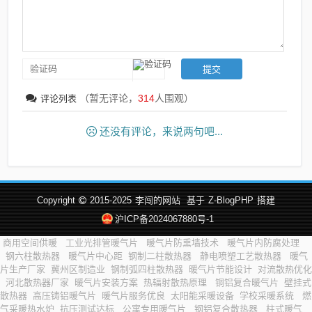
（暂无评论，
314
人围观）
评论列表
还没有评论，来说两句吧...
Copyright
2015-2025
李闯的网站
基于
Z-BlogPHP
搭建
沪ICP备2024067880号-1
商用空间供暖
工业光排管暖气片
暖气片防熏墙技术
暖气片内防腐处理
钢六柱散热器
暖气片中心距
钢制二柱散热器
静电喷塑工艺散热器
暖气
片生产厂家
冀州区制造业
钢制弧四柱散热器
暖气片节能设计
对流散热优化
河北散热器厂家
暖气片安装方案
热辐射散热原理
铜铝复合暖气片
壁挂式
散热器
高压铸铝暖气片
暖气片服务优良
太阳能采暖设备
学校采暖系统
燃
气采暖热水炉
抗压测试达标
公寓专用暖气片
钢铝复合散热器
柱式暖气