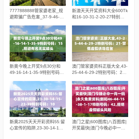
7777888888管家婆老家_规
新澳天天开奖资料大全600Tk
避欺骗广告危害_37-9-46-
和16-10-31-2-20-27特别号
24-13-21特别号码：42
码：41-拒绝虚假的诱惑
新奥今晚上开奖9点30分和
澳门管家婆资枓正版大全,43-
49-16-14-1-35-9特别号码：
25-44-6-29-2特别号码：21-
15,规避有名无实噱头
警惕虚假诱导危害
新奥2025天天开彩资料55:留
澳门之星|600图库|八百图库|
心宣传的陷阱,23-30-14-15-
开奖最快|澳门今晚必中一肖
23-39特别号码：10
一码|永久免费资料|新和46-