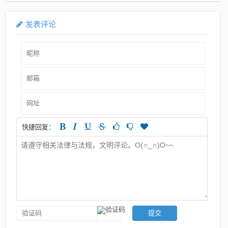
44-15-38-1-17特别号码：
42,拒绝虚假噱头风险
发表评论
快捷回复：