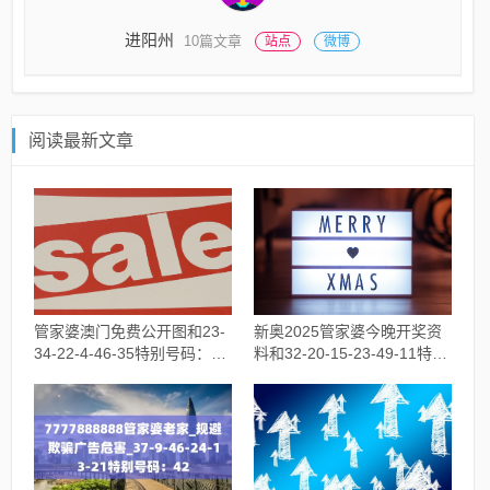
进阳州
10篇文章
站点
微博
阅读最新文章
管家婆澳门免费公开图和23-
新奥2025管家婆今晚开奖资
34-22-4-46-35特别号码：
料和32-20-15-23-49-11特别
44,杜绝虚假的假营销幻
号码：3,留心误导的假宣传单