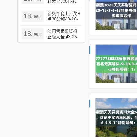
料大全600Tk和
16-10-31-2-20-
27特别号码：41-
新奥今晚上开奖9
18
06月
/
拒绝虚假的诱惑
点30分和49-16-
14-1-35-9特别号
码：15,规避有名
澳门管家婆资枓
18
06月
/
无实噱头
正版大全,43-25-
44-6-29-2特别号
码：21-警惕虚假
诱导危害