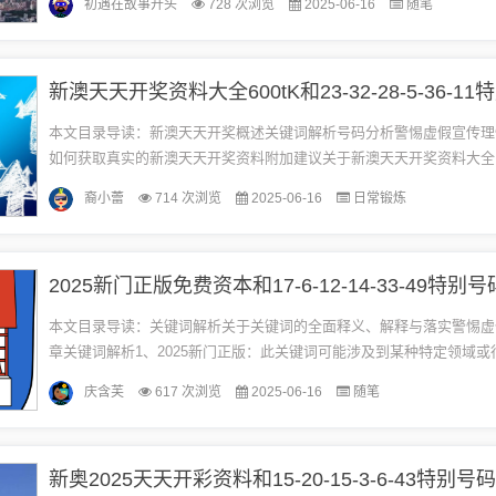
初遇在故事开头
728 次浏览
2025-06-16
随笔
本文目录导读：新澳天天开奖概述关键词解析号码分析警惕虚假宣传理
如何获取真实的新澳天天开奖资料附加建议关于新澳天天开奖资料大全
信息解读与提醒新澳天天开奖概述新澳天天开奖是一种彩票游戏，其运
裔小蕾
714 次浏览
2025-06-16
日常锻炼
定...
本文目录导读：关键词解析关于关键词的全面释义、解释与落实警惕虚
章关键词解析1、2025新门正版：此关键词可能涉及到某种特定领域或
本正版内容或产品，具体含义需要根据上下文或相关背景来确定。2、免费
庆含芙
617 次浏览
2025-06-16
随笔