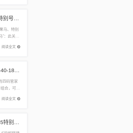
今晚澳门9点35分开奖结果马和24-35-38-38-36-43特别号码：42-杜绝虚假诱导词
结果马、特别
马”：此关键
阅读全文
7777788888四肖四码管家婆:警惕虚假信息迷雾,12-40-18-43-11-20特别号码：21
四肖四码管家
字组合，可能
阅读全文
77777888管家婆四肖四码的车连,34-18-42-11-18-45特别号码：4-抵制虚假迷障