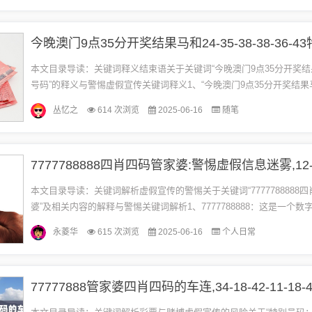
本文目录导读：关键词释义结束语关于关键词“今晚澳门9点35分开奖
号码”的释义与警惕虚假宣传关键词释义1、“今晚澳门9点35分开奖结果
词涉及的是澳门某彩票游戏的开奖时间以及“马”这一术语，马”通...
丛忆之
614 次浏览
2025-06-16
随笔
本文目录导读：关键词解析虚假宣传的警惕关于关键词“7777788888
婆”及相关内容的解释与警惕关键词解析1、7777788888：这是一个数
作为某种特定代码或标识出现。2、四肖四码：这里的“...
永菱华
615 次浏览
2025-06-16
个人日常