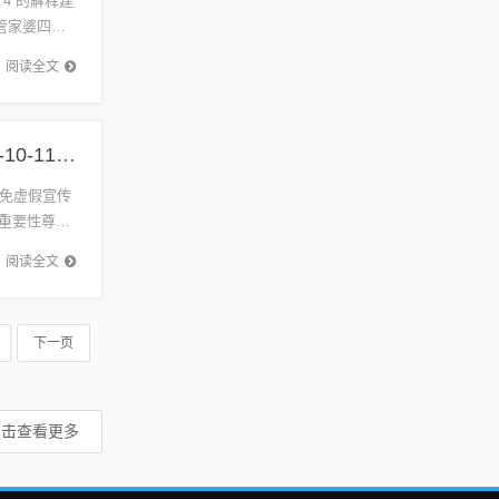
4”的解释建
8管家婆四肖
阅读全文
今晚新澳门9点35分开奖结果,警惕虚假信息迷雾,35-10-11-25-16-25特别号码：4
免虚假宣传
的重要性尊敬
涉及...
阅读全文
下一页
点击查看更多